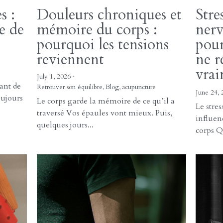
La récu
seul Lorsque l'inconfort devient
à supp
chronique, une forme...
mal aux 
s :
Douleurs chroniques et
Stre