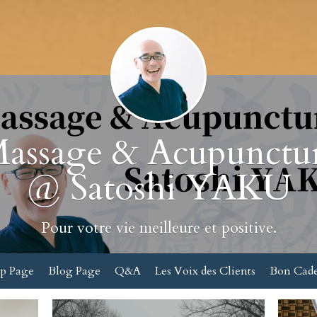
assage & Acupunctu
@ Satoshi YAKU
Pour votre vie meilleure et positive.
p Page
Blog Page
Q&A
Les Voix des Clients
Bon Cad