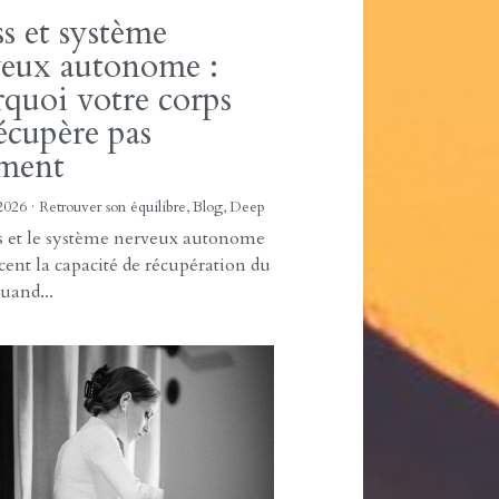
pération ne consiste pas seulement
rimer un symptôme Avoir moins
épaules. ...
ss et système