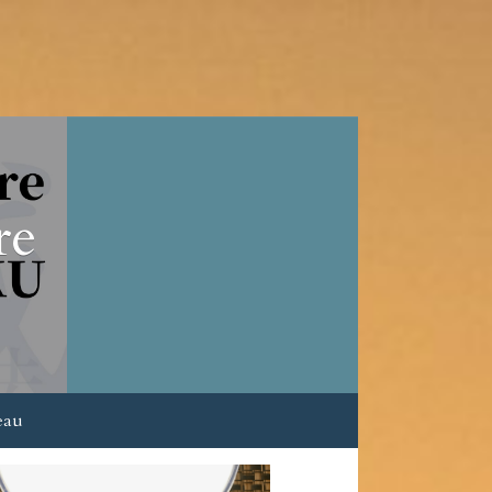
re
eau