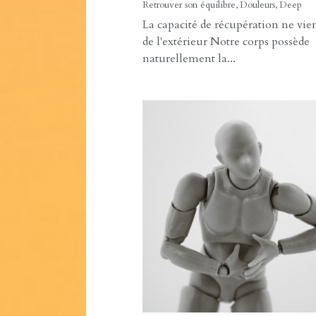
Douleurs chronique
comment le thérap
accompagne la
récupération du co
5 août 2026
·
Retrouver son équilibre,
Douleurs,
Deep
La capacité de récupération ne vie