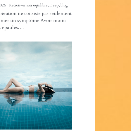
eurs chroniques,
ue et stress :
ouver l'équilibre du
s pour vivre plus
ement
 2026
·
Retrouver son équilibre,
Deep,
blog