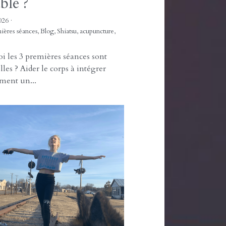
quoi plusieurs
ces sont parfois
ssaires pour
ouver un équilibre
ble ?