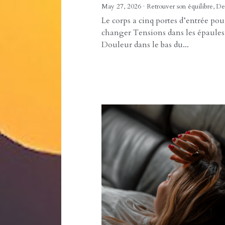
Fatigue, tensions,
douleurs : apprendr
regarder le corps d
son ensemble
27 mai 2026
·
Retrouver son équilibre,
Dee