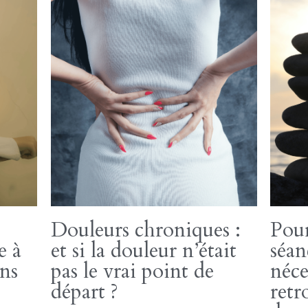
, dos
Tensions musculaires
Post
nait
chroniques : et si votre
chro
?
corps avait trop tenu ?
l’éq
mod
10 juin 2026
·
Retrouver son équilibre,
Deep,
Blog
Les tensions musculaires sont peut-être la
3 juin 20
ifester
trace d’un corps qui a beaucoup tenu Les
La postu
 dos est
épaules se...
influen
épaules 