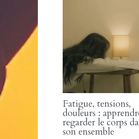
Douleurs lombaires
tendu : et si cela ve
aussi de l’intérieur 
17 juin 2026
·
Retrouver son équilibre,
acupuncture,
blog
La fatigue des organes peut se man
dans la lourdeur du corps Le bas du
lourd. Le...