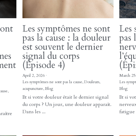
r
9 mai 20
Regarder uniquement la douleur ne suffit
les 3 pre
.
pas toujours à comprendre le problème
Deep
Les épaules sont...
Pourquo
essentie
durable