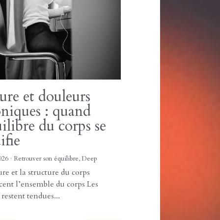
veux autonome :
quoi votre corps
écupère pas
iment
026
·
Retrouver son équilibre,
Blog,
Deep
ss et le système nerveux autonome
cent la capacité de récupération du
uand...