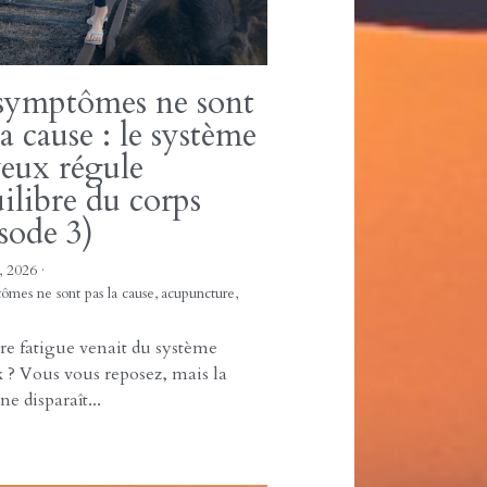
26
·
mières séances,
Blog,
Shiatsu,
acupuncture,
i les 3 premières séances sont
lles ? Aider le corps à intégrer
ment un...