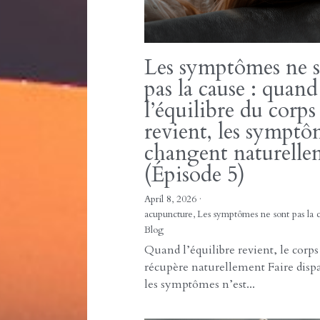
Le corps a cinq portes d’entrée pou
changer Tensions dans les épaules
Douleur dans le bas du...