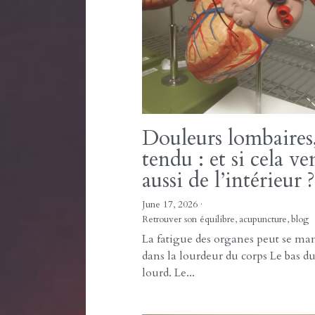
quand le corps essai
vous protéger
8 juillet 2026
·
Retrouver son équilibre,
acupuncture,
blog
Le corps essaie de vous protéger av
s'épuiser Le corps ne change pas t
d'un seul...