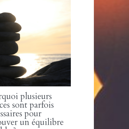
ure et douleurs
niques : quand
uilibre du corps se
ifie
26
·
Retrouver son équilibre,
Deep
re et la structure du corps
cent l’ensemble du corps Les
restent tendues...