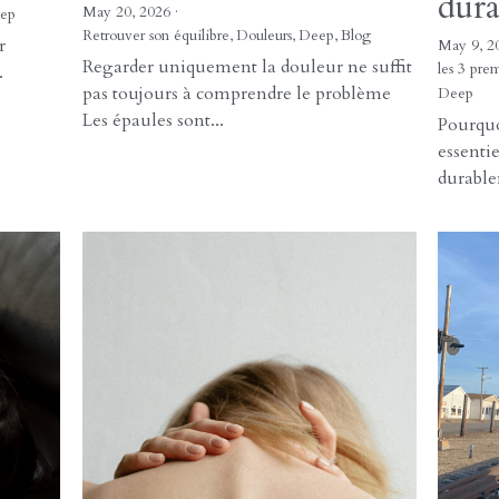
Douleurs chroniques :
Pour
e à
et si la douleur n’était
séan
ans
pas le vrai point de
néce
départ ?
retr
dura
20 mai 2026
·
p
Retrouver son équilibre,
Douleurs,
Deep,
Blog