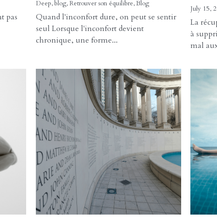
s :
Douleurs chroniques,
Doul
eute
fatigue et stress : vous
fatig
n'avez pas à tout porter
retr
rps
seul.
corp
libr
22 juillet 2026
·
Deep,
blog,
Retrouver son équilibre,
Blog
15 juillet
nt pas
Quand l'inconfort dure, on peut se sentir